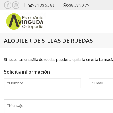
Skip
934 33 55 81
638 58 90 79
to
content
ALQUILER DE SILLAS DE RUEDAS
Si necesitas una silla de ruedas puedes alquilarla en esta farmaci
Solicita información