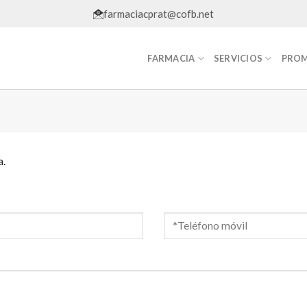
farmaciacprat@cofb.net
FARMACIA
SERVICIOS
PROM
a.