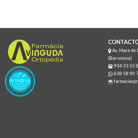
CONTACT
Av. Mare de 
(Barcelona)
934 33 55 
638 58 90 
farmaciacpr