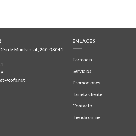
O
ENLACES
Déu de Montserrat, 240. 08041
Farmacia
81
Servicios
79
at@cofb.net
Promociones
Tarjeta cliente
Contacto
Tienda online